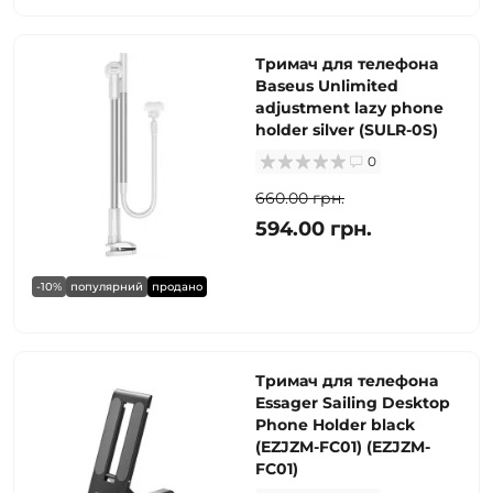
Тримач для телефона
Baseus Unlimited
adjustment lazy phone
holder silver (SULR-0S)
0
660.00 грн.
594.00 грн.
-10%
популярний
продано
Тримач для телефона
Essager Sailing Desktop
Phone Holder black
(EZJZM-FC01) (EZJZM-
FC01)