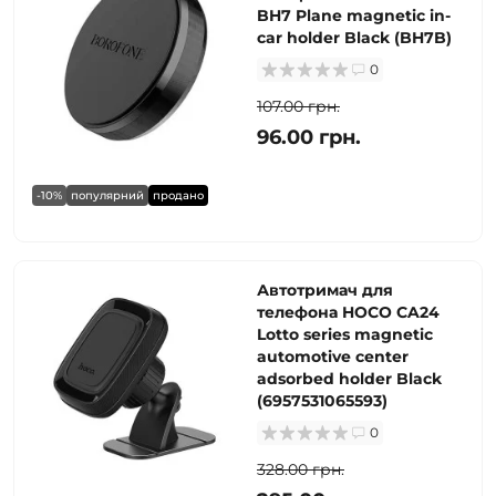
BH7 Plane magnetic in-
car holder Black (BH7B)
0
107.00 грн.
96.00 грн.
-10%
популярний
продано
Автотримач для
телефона HOCO CA24
Lotto series magnetic
automotive center
adsorbed holder Black
(6957531065593)
0
328.00 грн.