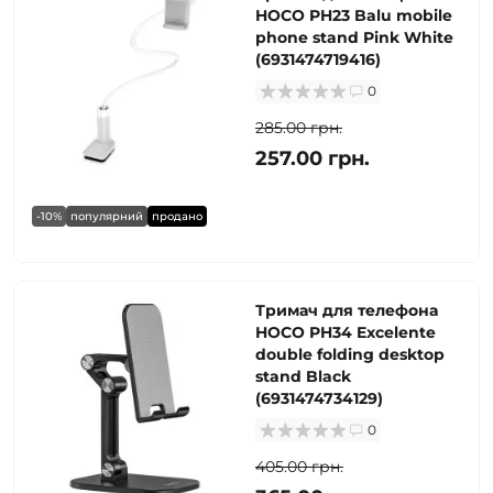
HOCO PH23 Balu mobile
phone stand Pink White
(6931474719416)
0
285.00 грн.
257.00 грн.
-10%
популярний
продано
Тримач для телефона
HOCO PH34 Excelente
double folding desktop
stand Black
(6931474734129)
0
405.00 грн.