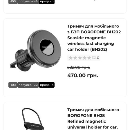
-10%
популярний
продано
Тримач для мобiльного
з БЗП BOROFONE BH202
Seaside magnetic
wireless fast charging
car holder (BH202)
0
522.00 грн.
470.00 грн.
-10%
популярний
продано
Тримач для мобільного
BOROFONE BH28
Refined magnetic
universal holder for car,