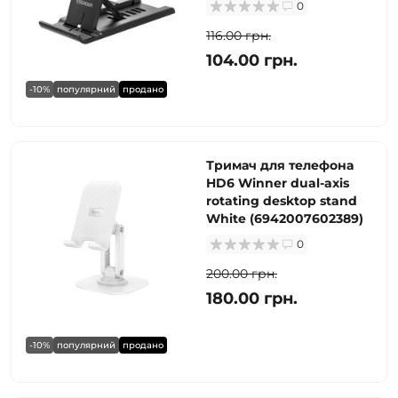
0
116.00 грн.
104.00 грн.
-10%
популярний
продано
Тримач для телефона
HD6 Winner dual-axis
rotating desktop stand
White (6942007602389)
0
200.00 грн.
180.00 грн.
-10%
популярний
продано