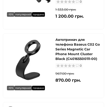
0
1 333.00 грн.
-10%
популярний
продано
1 200.00 грн.
Автотримач для
телефона Baseus C02 Go
Series Magnetic Car
Phone Mount Cluster
Black (C40165500111-00)
0
967.00 грн.
870.00 грн.
-10%
популярний
продано