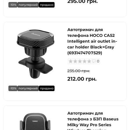
295.00 грн.
-10%
популярний
продано
Автотримач для
телефона HOCO CA52
Intelligent air outlet in-
car holder Black+Gray
(6931474707529)
0
235.00 грн.
212.00 грн.
-10%
популярний
продано
Автотримач для
телефона з БЗП Baseus
Milky Way Pro Series