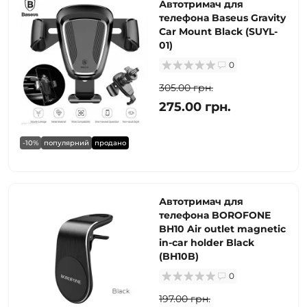
Автотримач для
телефона Baseus Gravity
Car Mount Black (SUYL-
01)
0
305.00 грн.
275.00 грн.
-10%
популярний
продано
Автотримач для
телефона BOROFONE
BH10 Air outlet magnetic
in-car holder Black
(BH10B)
0
197.00 грн.