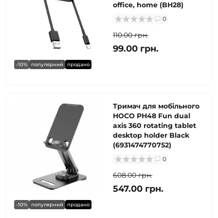
office, home (BH28)
0
110.00 грн.
99.00 грн.
-10%
популярний
продано
Тримач для мобільного
HOCO PH48 Fun dual
axis 360 rotating tablet
desktop holder Black
(6931474770752)
0
608.00 грн.
547.00 грн.
-10%
популярний
продано