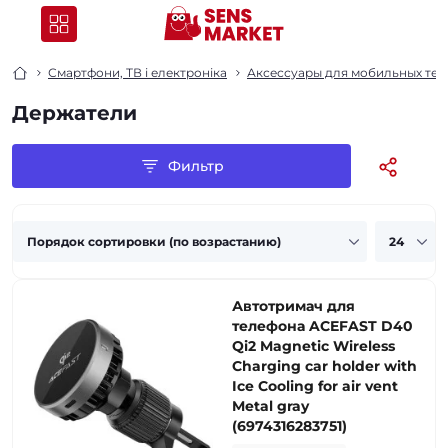
Смартфони, ТВ і електроніка
Аксессуары для мобильных тел
Держатели
Фильтр
Автотримач для
телефона ACEFAST D40
Qi2 Magnetic Wireless
Charging car holder with
Ice Cooling for air vent
Metal gray
(6974316283751)