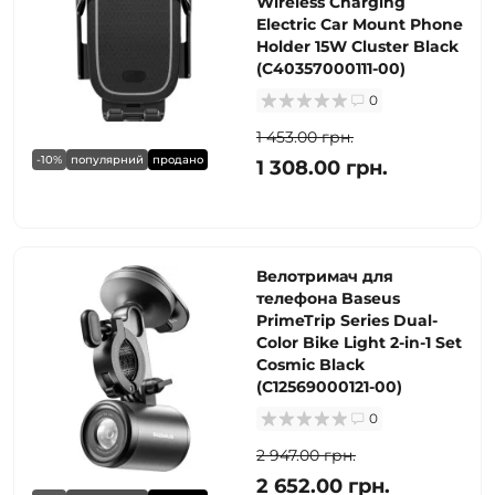
Wireless Charging
Electric Car Mount Phone
Holder 15W Cluster Black
(C40357000111-00)
0
1 453.00 грн.
-10%
популярний
продано
1 308.00 грн.
Велотримач для
телефона Baseus
PrimeTrip Series Dual-
Color Bike Light 2-in-1 Set
Cosmic Black
(C12569000121-00)
0
2 947.00 грн.
2 652.00 грн.