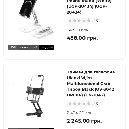
Phone Stand (White)
(UGR-20434) (UGR-
20434)
0
542.00 грн.
488.00 грн.
-10%
популярний
продано
Тримач для телефона
Ulanzi Vijim
Multifunctional Crab
Tripod Black (UV-3042
HP004) (UV-3042)
0
2 494.00 грн.
2 245.00 грн.