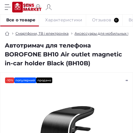
Все о товаре
Характеристики
Отзывов
В
0
Смартфони, ТВ і електроніка
Аксессуары для мобильных те
Автотримач для телефона
BOROFONE BH10 Air outlet magnetic
in-car holder Black (BH10B)
-10%
популярний
продано