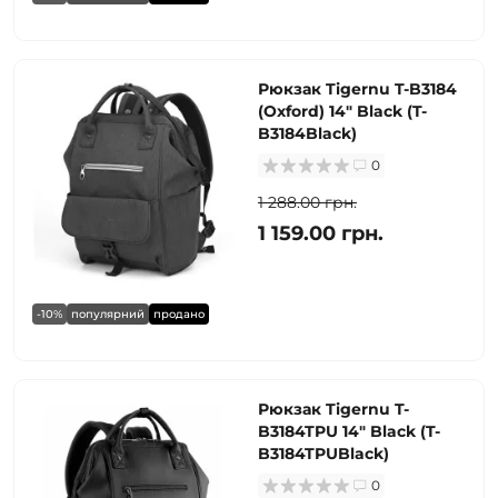
Рюкзак Tigernu T-B3184
(Oxford) 14" Black (T-
B3184Black)
0
1 288.00 грн.
1 159.00 грн.
-10%
популярний
продано
Рюкзак Tigernu T-
B3184TPU 14" Black (T-
B3184TPUBlack)
0