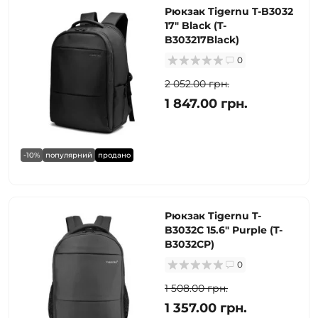
Рюкзак Tigernu T-B3032
17" Black (T-
B303217Black)
0
2 052.00 грн.
1 847.00 грн.
-10%
популярний
продано
Рюкзак Tigernu T-
B3032C 15.6" Purple (T-
B3032CP)
0
1 508.00 грн.
1 357.00 грн.