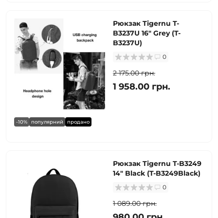
Рюкзак Tigernu T-
B3237U 16" Grey (T-
B3237U)
0
2 175.00 грн.
1 958.00 грн.
-10%
популярний
продано
Рюкзак Tigernu T-B3249
14" Black (T-B3249Black)
0
1 089.00 грн.
980.00 грн.