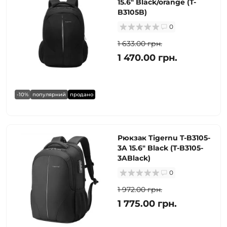
15.6" Black/orange (T-
B3105B)
0
1 633.00 грн.
1 470.00 грн.
-10%
популярний
продано
Рюкзак Tigernu T-B3105-
3A 15.6" Black (T-B3105-
3ABlack)
0
1 972.00 грн.
1 775.00 грн.