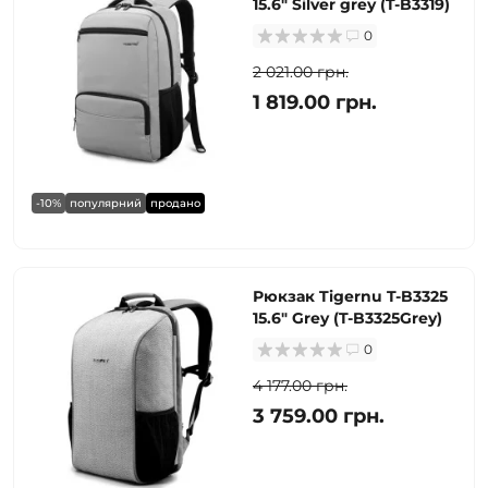
15.6" Silver grey (T-B3319)
0
2 021.00 грн.
1 819.00 грн.
-10%
популярний
продано
Рюкзак Tigernu T-B3325
15.6" Grey (T-B3325Grey)
0
4 177.00 грн.
3 759.00 грн.