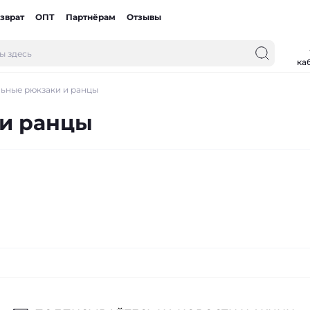
зврат
ОПТ
Партнёрам
Отзывы
ка
ьные рюкзаки и ранцы
и ранцы