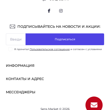
ПОДПИСЫВАЙТЕСЬ НА НОВОСТИ И АКЦИИ:
Подписаться
Я прочитал
Пользовательское соглашение
и согласен с условиями
ИНФОРМАЦИЯ
Оплата и доставка
КОНТАКТЫ И АДРЕС
ОПТ
Партнёрам
м. Киев, ул. Викентия Хвойки, 21
МЕССЕНДЖЕРЫ
О нас
sensmarketlink@gmail.com
Пользовательское соглашение
Telegram
Связаться с нами
пн-пт: 10:00-18:00
Sens Market © 2026
Viber