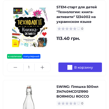
STEM-старт для детей
"Технологии: книга-
активити" 1234002 на
украинском языке
0
113.40 грн.
в наличии
популярний
В корзину
SWING: Пляшка 500мл
314740MCD121990
BORMIOLI ROCCO
0