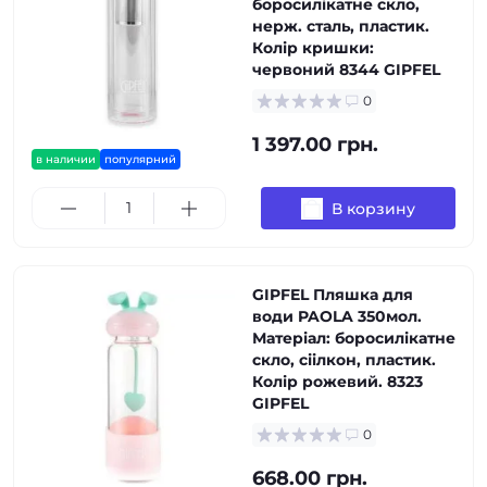
боросилікатне скло,
нерж. сталь, пластик.
Колір кришки:
червоний 8344 GIPFEL
0
1 397.00 грн.
в наличии
популярний
В корзину
GIPFEL Пляшка для
води PAOLA 350мол.
Матеріал: боросилікатне
скло, сіілкон, пластик.
Колір рожевий. 8323
GIPFEL
0
668.00 грн.