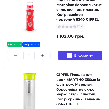
води LEVADA 700мол.
Матеріал: боросилікатне
скло, силікон, пластик.
Колір: силікон
червоний 8340 GIPFEL
0
1 102.00 грн.
в наличии
популярний
В корзину
GIPFEL Пляшка для
води MARTINO 350мл із
фільтром. Матеріал:
боросилікатне скло,
нерж. сталь, пластик.
Колір кришки: зелений
8343 GIPFEL