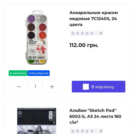
Акварельные краски
медовые 7C12405, 24
цвета
0
112.00 грн.
в наличии
популярний
В корзину
Альбом "Sketch Pad"
6002-S, А3 24 листа 160
г/м²
0