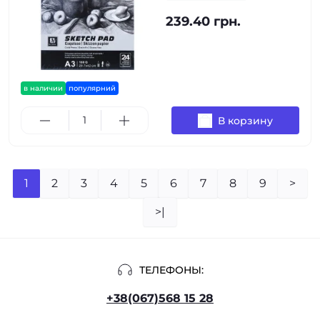
239.40 грн.
в наличии
популярний
В корзину
1
2
3
4
5
6
7
8
9
>
>|
ТЕЛЕФОНЫ:
+38(067)568 15 28