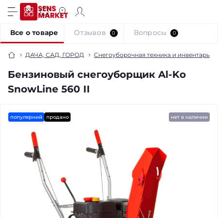
Все о товаре
Отзывов
Вопросы
0
0
ДАЧА, САД, ГОРОД
Снегоуборочная техника и инвентарь
Бензиновый снегоуборщик Al-Ko
SnowLine 560 II
популярний
продано
нет в наличии