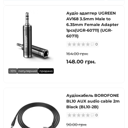
Аудіо адаптер UGREEN
AV168 3.5mm Male to
6.35mm Female Adapter
1pcs(UGR-60711) (UGR-
60711)
0
164.00 грн.
148.00 грн.
-10%
популярний
продано
Аудіокабель BOROFONE
BL10 AUX audio cable 2m
Black (BL10-2B)
0
90.00 грн.