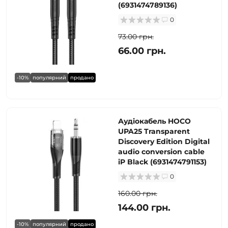
(6931474789136)
0
73.00 грн.
66.00 грн.
-10%
популярний
продано
Аудіокабель HOCO
UPA25 Transparent
Discovery Edition Digital
audio conversion cable
iP Black (6931474791153)
0
160.00 грн.
144.00 грн.
-10%
популярний
продано