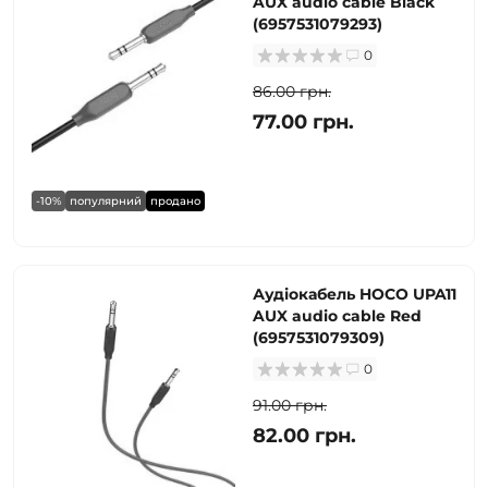
AUX audio cable Black
(6957531079293)
0
86.00 грн.
77.00 грн.
-10%
популярний
продано
Аудіокабель HOCO UPA11
AUX audio cable Red
(6957531079309)
0
91.00 грн.
82.00 грн.