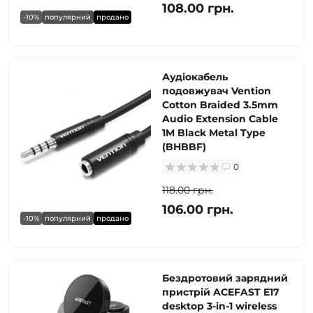
108.00 грн.
-10%
популярний
продано
Аудіокабель
подовжувач Vention
Cotton Braided 3.5mm
Audio Extension Cable
1M Black Metal Type
(BHBBF)
0
118.00 грн.
106.00 грн.
-10%
популярний
продано
Бездротовий зарядний
пристрій ACEFAST E17
desktop 3-in-1 wireless