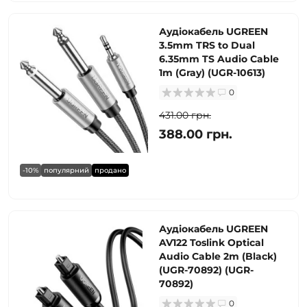
Аудіокабель UGREEN
3.5mm TRS to Dual
6.35mm TS Audio Cable
1m (Gray) (UGR-10613)
0
431.00 грн.
388.00 грн.
-10%
популярний
продано
Аудіокабель UGREEN
AV122 Toslink Optical
Audio Cable 2m (Black)
(UGR-70892) (UGR-
70892)
0