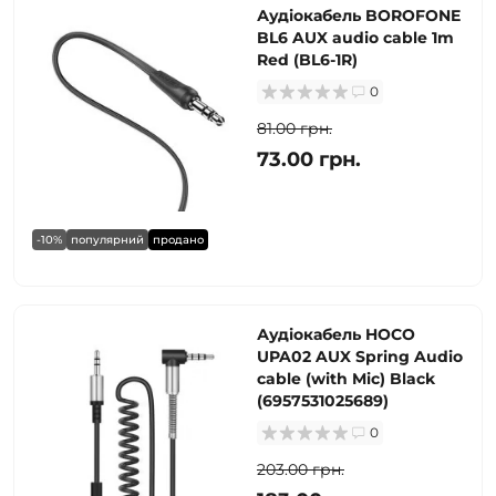
Аудіокабель BOROFONE
BL6 AUX audio cable 1m
Red (BL6-1R)
0
81.00 грн.
73.00 грн.
-10%
популярний
продано
Аудіокабель HOCO
UPA02 AUX Spring Audio
cable (with Mic) Black
(6957531025689)
0
203.00 грн.