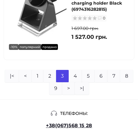
charging holder Black
(6974316282815)
0
1 697.00 грн.
1 527.00 грн.
-10%
популярний
продано
|<
<
1
2
3
4
5
6
7
8
9
>
>|
ТЕЛЕФОНЫ:
+38(067)568 15 28