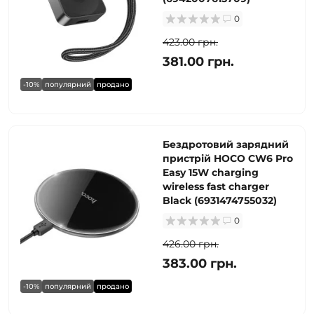
0
423.00 грн.
381.00 грн.
-10%
популярний
продано
Бездротовий зарядний
пристрій HOCO CW6 Pro
Easy 15W charging
wireless fast charger
Black (6931474755032)
0
426.00 грн.
383.00 грн.
-10%
популярний
продано