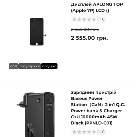
Дисплей APLONG TOP
(Apple 7P) LCD ()
0
2 839.00 грн.
2 555.00 грн.
-10%
популярний
продано
Зарядний пристрій
Baseus Power
Station（GaN）2 in1 Q.C.
Power bank & Charger
C+U 10000mAh 45W
Black (PPNLD-C01)
0