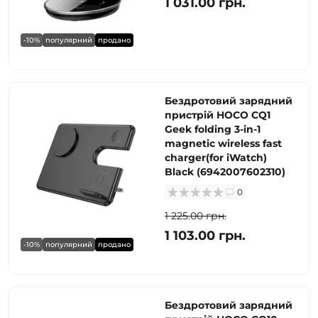
1 031.00 грн.
-10%
популярний
продано
Бездротовий зарядний
пристрій HOCO CQ1
Geek folding 3-in-1
magnetic wireless fast
charger(for iWatch)
Black (6942007602310)
0
1 225.00 грн.
1 103.00 грн.
-10%
популярний
продано
Бездротовий зарядний