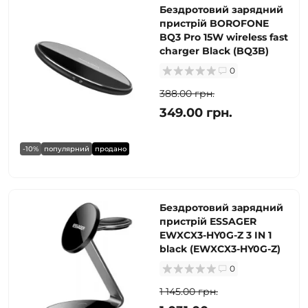
Бездротовий зарядний
пристрій BOROFONE
BQ3 Pro 15W wireless fast
charger Black (BQ3B)
0
388.00 грн.
349.00 грн.
-10%
популярний
продано
Бездротовий зарядний
пристрій ESSAGER
EWXCX3-HY0G-Z 3 IN 1
black (EWXCX3-HY0G-Z)
0
1 145.00 грн.