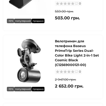
0
559.00 грн.
503.00 грн.
-10%
популярний
продано
Велотримач для
телефона Baseus
PrimeTrip Series Dual-
Color Bike Light 2-in-1 Set
Cosmic Black
(C12569000121-00)
0
2 947.00 грн.
2 652.00 грн.
-10%
популярний
продано