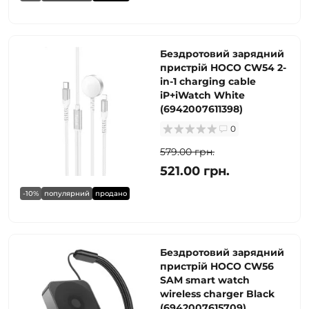
Бездротовий зарядний
пристрій HOCO CW54 2-
in-1 charging cable
iP+iWatch White
(6942007611398)
0
579.00 грн.
521.00 грн.
-10%
популярний
продано
Бездротовий зарядний
пристрій HOCO CW56
SAM smart watch
wireless charger Black
(6942007615709)