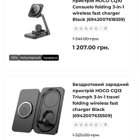
пристрій HOCO CQ10
Consuelo folding 3-in-1
wireless fast charger
Black (6942007618359)
0
1 341.00 грн.
1 207.00 грн.
-10%
популярний
продано
Бездротовий зарядний
пристрій HOCO CQ13
Triumph 3-in-1 travel
folding wireless fast
charger Black
(6942007635509)
0
1 325.00 грн.