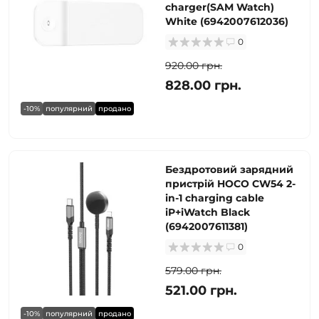
charger(SAM Watch)
White (6942007612036)
0
920.00 грн.
828.00 грн.
-10%
популярний
продано
Бездротовий зарядний
пристрій HOCO CW54 2-
in-1 charging cable
iP+iWatch Black
(6942007611381)
0
579.00 грн.
521.00 грн.
-10%
популярний
продано