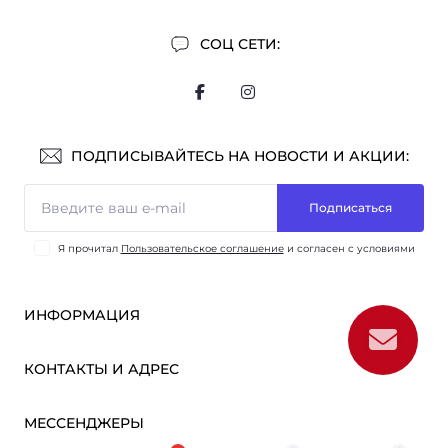
СОЦ СЕТИ:
ПОДПИСЫВАЙТЕСЬ НА НОВОСТИ И АКЦИИ:
Подписаться
Я прочитал
Пользовательское соглашение
и согласен с условиями
ИНФОРМАЦИЯ
Оплата и доставка
КОНТАКТЫ И АДРЕС
ОПТ
Партнёрам
м. Киев, ул. Викентия Хвойки, 21
МЕССЕНДЖЕРЫ
О нас
sensmarketlink@gmail.com